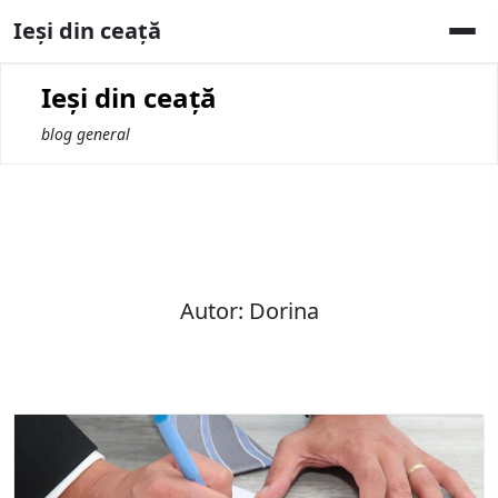
Skip
Ieși din ceață
to
content
Ieși din ceață
blog general
Autor:
Dorina