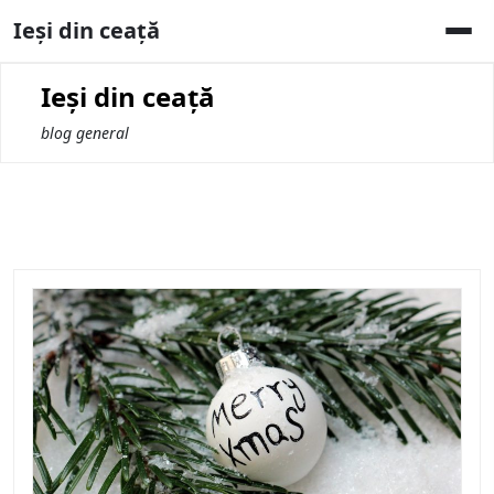
Skip
Ieși din ceață
to
content
Ieși din ceață
blog general