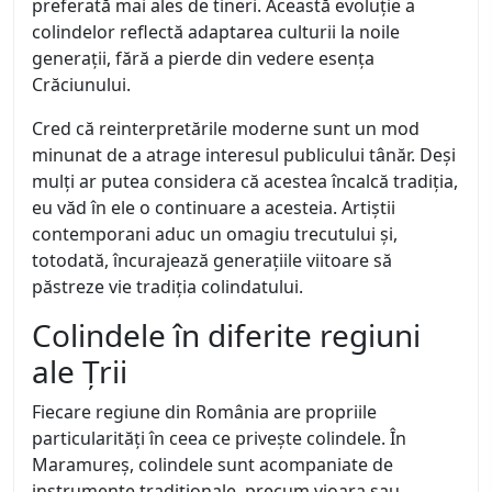
preferată mai ales de tineri. Această evoluție a
colindelor reflectă adaptarea culturii la noile
generații, fără a pierde din vedere esența
Crăciunului.
Cred că reinterpretările moderne sunt un mod
minunat de a atrage interesul publicului tânăr. Deși
mulți ar putea considera că acestea încalcă tradiția,
eu văd în ele o continuare a acesteia. Artiștii
contemporani aduc un omagiu trecutului și,
totodată, încurajează generațiile viitoare să
păstreze vie tradiția colindatului.
Colindele în diferite regiuni
ale Țrii
Fiecare regiune din România are propriile
particularități în ceea ce privește colindele. În
Maramureș, colindele sunt acompaniate de
instrumente tradiționale, precum vioara sau