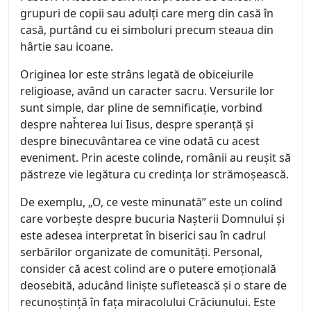
grupuri de copii sau adulți care merg din casă în
casă, purtând cu ei simboluri precum steaua din
hârtie sau icoane.
Originea lor este strâns legată de obiceiurile
religioase, având un caracter sacru. Versurile lor
sunt simple, dar pline de semnificație, vorbind
despre naȟterea lui Iisus, despre speranță și
despre binecuvântarea ce vine odată cu acest
eveniment. Prin aceste colinde, românii au reușit să
păstreze vie legătura cu credința lor strămoșească.
De exemplu, „O, ce veste minunată” este un colind
care vorbește despre bucuria Nașterii Domnului și
este adesea interpretat în biserici sau în cadrul
serbărilor organizate de comunități. Personal,
consider că acest colind are o putere emoțională
deosebită, aducând liniște sufletească și o stare de
recunoștință în fața miracolului Crăciunului. Este