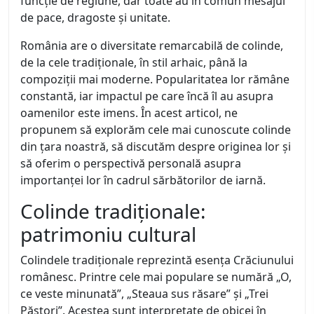
funcție de regiune, dar toate au în comun mesajul
de pace, dragoste și unitate.
România are o diversitate remarcabilă de colinde,
de la cele tradiționale, în stil arhaic, până la
compoziții mai moderne. Popularitatea lor rămâne
constantă, iar impactul pe care încă îl au asupra
oamenilor este imens. În acest articol, ne
propunem să explorăm cele mai cunoscute colinde
din țara noastră, să discutăm despre originea lor și
să oferim o perspectivă personală asupra
importanței lor în cadrul sărbătorilor de iarnă.
Colinde tradiționale:
patrimoniu cultural
Colindele tradiționale reprezintă esența Crăciunului
românesc. Printre cele mai populare se numără „O,
ce veste minunată”, „Steaua sus răsare” și „Trei
Păstori”. Acestea sunt interpretate de obicei în