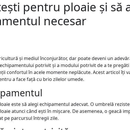
ști pentru ploaie și să 
amentul necesar
ricultură și mediul înconjurător, dar poate deveni un adevă
chipamentului potrivit și a modului potrivit de a te pregăti 
nții confortul în acele momente neplăcute. Acest articol îți v
entru a face față cu brio zilelor umede.
hipamentul
loaie este să alegi echipamentul adecvat. O umbrelă rezisten
 ploaie atunci când ești în mișcare. De asemenea, o geacă 
t pe parcursul întregii zile.