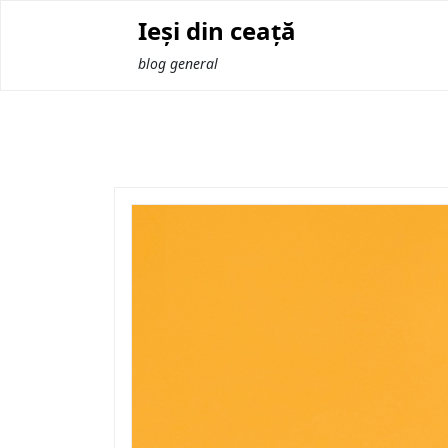
Skip
Ieși din ceață
to
content
blog general