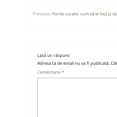
Navigare
Previous:
Florile uscate: cum să le faci și 
în
articole
Lasă un răspuns
Adresa ta de email nu va fi publicată.
Câm
Comentariu
*