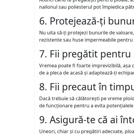
nailonul sau poliesterul pot împiedica păt
6. Protejează-ți bunu
Nu uita să-ți protejezi bunurile de valoar
rezistente sau huse impermeabile pentru a
7. Fii pregătit pentr
Vremea poate fi foarte imprevizibilă, așa 
de a pleca de acasă și adaptează-ți echipa
8. Fii precaut în timpu
Dacă trebuie să călătorești pe vreme ploio
de funcționare pentru a evita potențiale
9. Asigură-te că ai î
Uneori, chiar și cu pregătiri adecvate, plo