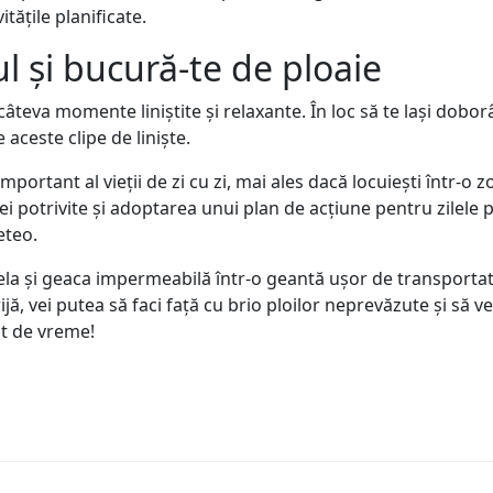
tățile planificate.
ul și bucură-te de ploaie
 câteva momente liniștite și relaxante. În loc să te lași dob
 aceste clipe de liniște.
portant al vieții de zi cu zi, mai ales dacă locuiești într-o zo
 potrivite și adoptarea unui plan de acțiune pentru zilele p
eteo.
a și geaca impermeabilă într-o geantă ușor de transportat ș
grijă, vei putea să faci față cu brio ploilor neprevăzute și s
nt de vreme!