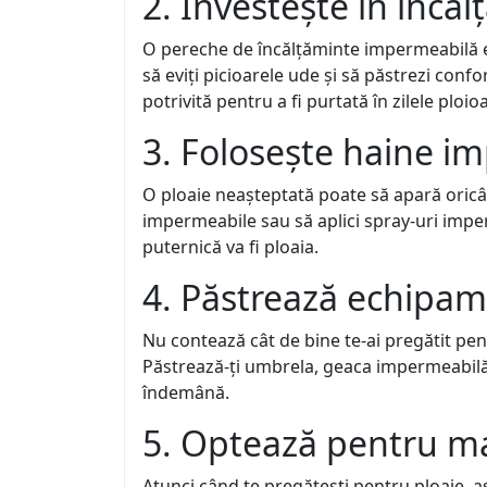
2. Investește în încăl
O pereche de încălțăminte impermeabilă es
să eviți picioarele ude și să păstrezi conf
potrivită pentru a fi purtată în zilele ploio
3. Folosește haine i
O ploaie neașteptată poate să apară oricân
impermeabile sau să aplici spray-uri imperm
puternică va fi ploaia.
4. Păstrează echipame
Nu contează cât de bine te-ai pregătit pent
Păstrează-ți umbrela, geaca impermeabilă ș
îndemână.
5. Optează pentru mat
Atunci când te pregătești pentru ploaie, as