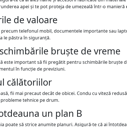
runderea apei și te pot proteja de umezeală într-o manieră e
rile de valoare
e, precum telefonul mobil, documentele importante sau laptop
 le păstra în siguranță.
u schimbările bruște de vreme
că este important să fii pregătit pentru schimbările bruște
mentul în funcție de previziuni.
l călătoriilor
asă, fii mai precaut decât de obicei. Condu cu viteză redusă
le probleme tehnice pe drum.
ntotdeauna un plan B
aia poate să strice anumite planuri. Asigură-te că ai întotde