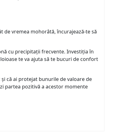
orât de vremea mohorâtă, încurajează-te să
nă cu precipitații frecvente. Investiția în
loioase te va ajuta să te bucuri de confort
i că ai protejat bunurile de valoare de
ă vezi partea pozitivă a acestor momente