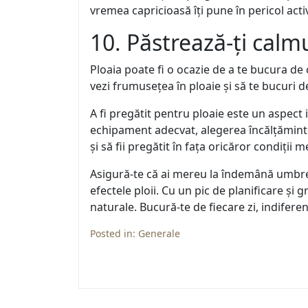
vremea capricioasă îți pune în pericol activi
10. Păstrează-ți calm
Ploaia poate fi o ocazie de a te bucura de
vezi frumusețea în ploaie și să te bucuri de
A fi pregătit pentru ploaie este un aspect im
echipament adecvat, alegerea încălțămintei
și să fii pregătit în fața oricăror condiții m
Asigură-te că ai mereu la îndemână umbrel
efectele ploii. Cu un pic de planificare și 
naturale. Bucură-te de fiecare zi, indifere
Posted in:
Generale