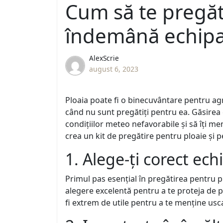
Cum să te pregăte
îndemână echip
AlexScrie
august 6, 2023
Ploaia poate fi o binecuvântare pentru ag
când nu sunt pregătiți pentru ea. Găsirea e
condițiilor meteo nefavorabile și să îți me
crea un kit de pregătire pentru ploaie și p
1. Alege-ți corect ec
Primul pas esențial în pregătirea pentru p
alegere excelentă pentru a te proteja de
fi extrem de utile pentru a te menține usca