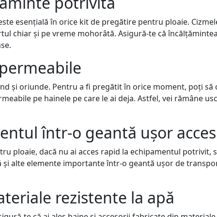
țăminte potrivită
te esențială în orice kit de pregătire pentru ploaie. Cizme
ortul chiar și pe vreme mohorâtă. Asigură-te că încălțămintea
ase.
mpermeabile
d și oriunde. Pentru a fi pregătit în orice moment, poți să 
eabile pe hainele pe care le ai deja. Astfel, vei rămâne usca
ntul într-o geantă ușor accesi
ru ploaie, dacă nu ai acces rapid la echipamentul potrivit, s-
i alte elemente importante într-o geantă ușor de transporta
eriale rezistente la apă
igură-te că ai ales haine și accesorii fabricate din material