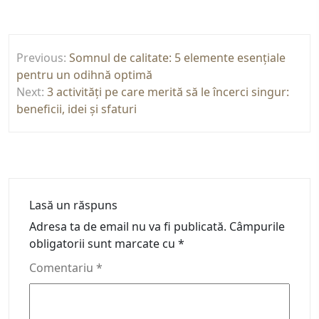
Navigare
Previous:
Somnul de calitate: 5 elemente esențiale
în
pentru un odihnă optimă
articole
Next:
3 activități pe care merită să le încerci singur:
beneficii, idei și sfaturi
Lasă un răspuns
Adresa ta de email nu va fi publicată.
Câmpurile
obligatorii sunt marcate cu
*
Comentariu
*