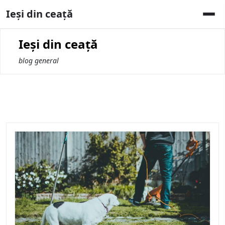
Skip
Ieși din ceață
to
content
Ieși din ceață
blog general