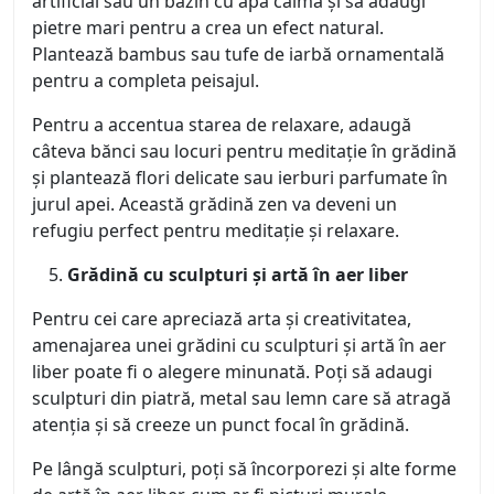
artificial sau un bazin cu apă calmă și să adaugi
pietre mari pentru a crea un efect natural.
Plantează bambus sau tufe de iarbă ornamentală
pentru a completa peisajul.
Pentru a accentua starea de relaxare, adaugă
câteva bănci sau locuri pentru meditație în grădină
și plantează flori delicate sau ierburi parfumate în
jurul apei. Această grădină zen va deveni un
refugiu perfect pentru meditație și relaxare.
Grădină cu sculpturi și artă în aer liber
Pentru cei care apreciază arta și creativitatea,
amenajarea unei grădini cu sculpturi și artă în aer
liber poate fi o alegere minunată. Poți să adaugi
sculpturi din piatră, metal sau lemn care să atragă
atenția și să creeze un punct focal în grădină.
Pe lângă sculpturi, poți să încorporezi și alte forme