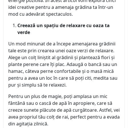
energie pozitivă. În acest articol vom explora cinci
idei creative pentru a amenaja grădina ta într-un
mod cu adevărat spectaculos.
Creează un spațiu de relaxare cu oaza ta
verde
Un mod minunat de a începe amenajarea grădinii
tale este prin crearea unei oaze verzi de relaxare.
Alege un colț liniștit al grădinii și plantează flori și
plante perene care îți plac. Adaugă o bancă sau un
hamac, câteva perne confortabile și o masă mică
pentru a avea un loc în care să poți citi, medita sau
pur și simplu să te relaxezi.
Pentru un plus de magie, poți amplasa un mic
fântână sau o cască de apă în apropiere, care să
creeze sunete plăcute de apă curgătoare. Astfel, vei
avea propriul tău colț de rai, perfect pentru a evada
din agitația zilnică.