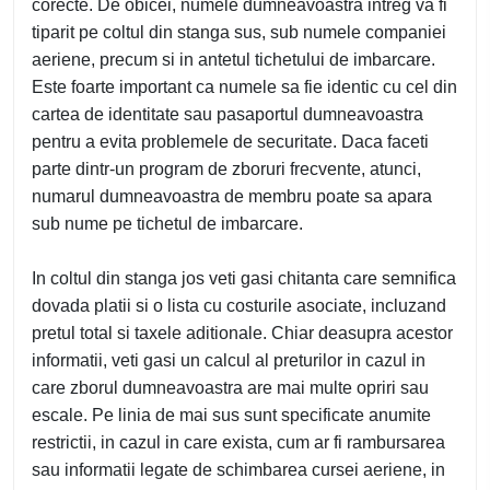
corecte. De obicei, numele dumneavoastra intreg va fi
tiparit pe coltul din stanga sus, sub numele companiei
aeriene, precum si in antetul tichetului de imbarcare.
Este foarte important ca numele sa fie identic cu cel din
cartea de identitate sau pasaportul dumneavoastra
pentru a evita problemele de securitate. Daca faceti
parte dintr-un program de zboruri frecvente, atunci,
numarul dumneavoastra de membru poate sa apara
sub nume pe tichetul de imbarcare.
In coltul din stanga jos veti gasi chitanta care semnifica
dovada platii si o lista cu costurile asociate, incluzand
pretul total si taxele aditionale. Chiar deasupra acestor
informatii, veti gasi un calcul al preturilor in cazul in
care zborul dumneavoastra are mai multe opriri sau
escale. Pe linia de mai sus sunt specificate anumite
restrictii, in cazul in care exista, cum ar fi rambursarea
sau informatii legate de schimbarea cursei aeriene, in