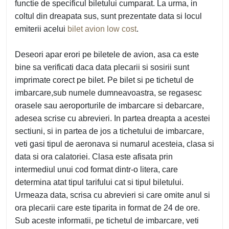
functie de specificul biletului cumparat. La urma, in
coltul din dreapata sus, sunt prezentate data si locul
emiterii acelui
bilet avion low cost
.
Deseori apar erori pe biletele de avion, asa ca este
bine sa verificati daca data plecarii si sosirii sunt
imprimate corect pe bilet. Pe bilet si pe tichetul de
imbarcare,sub numele dumneavoastra, se regasesc
orasele sau aeroporturile de imbarcare si debarcare,
adesea scrise cu abrevieri. In partea dreapta a acestei
sectiuni, si in partea de jos a tichetului de imbarcare,
veti gasi tipul de aeronava si numarul acesteia, clasa si
data si ora calatoriei. Clasa este afisata prin
intermediul unui cod format dintr-o litera, care
determina atat tipul tarifului cat si tipul biletului.
Urmeaza data, scrisa cu abrevieri si care omite anul si
ora plecarii care este tiparita in format de 24 de ore.
Sub aceste informatii, pe tichetul de imbarcare, veti