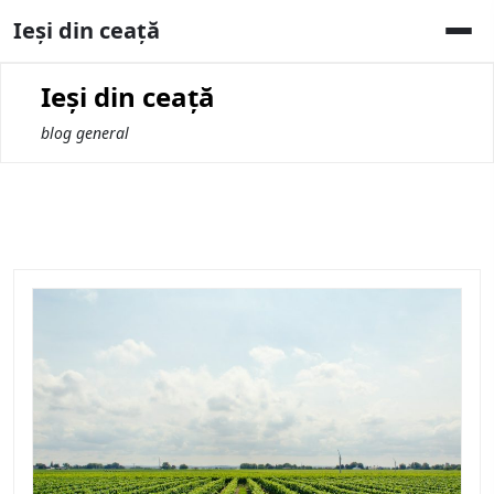
Skip
Ieși din ceață
to
content
Ieși din ceață
blog general