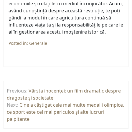
economiile și relațiile cu mediul înconjurător. Acum,
având cunoștință despre această revoluție, te poți
gândi la modul în care agricultura continuă să
influențeze viața ta și la responsabilitățile pe care le
ai în gestionarea acestui moștenire istorică.
Posted in:
Generale
Navigare
Previous:
Vârsta inocenței: un film dramatic despre
în
dragoste și societate
articole
Next:
Cine a câștigat cele mai multe medalii olimpice,
ce sport este cel mai periculos și alte lucruri
palpitante