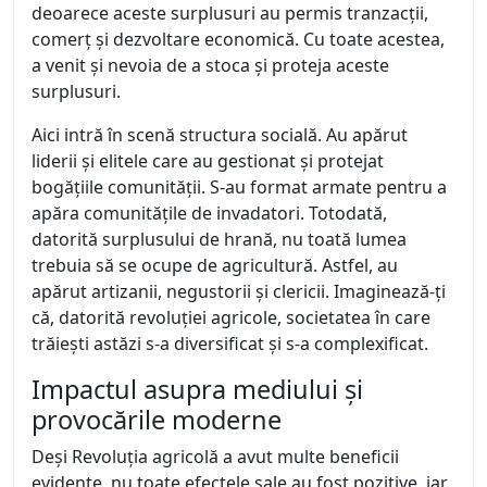
deoarece aceste surplusuri au permis tranzacții,
comerț și dezvoltare economică. Cu toate acestea,
a venit și nevoia de a stoca și proteja aceste
surplusuri.
Aici intră în scenă structura socială. Au apărut
liderii și elitele care au gestionat și protejat
bogățiile comunității. S-au format armate pentru a
apăra comunitățile de invadatori. Totodată,
datorită surplusului de hrană, nu toată lumea
trebuia să se ocupe de agricultură. Astfel, au
apărut artizanii, negustorii și clericii. Imaginează-ți
că, datorită revoluției agricole, societatea în care
trăiești astăzi s-a diversificat și s-a complexificat.
Impactul asupra mediului și
provocările moderne
Deși Revoluția agricolă a avut multe beneficii
evidente, nu toate efectele sale au fost pozitive, iar