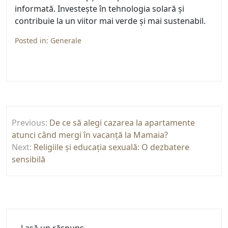
informată. Investește în tehnologia solară și
contribuie la un viitor mai verde și mai sustenabil.
Posted in:
Generale
Navigare
Previous:
De ce să alegi cazarea la apartamente
în
atunci când mergi în vacanță la Mamaia?
articole
Next:
Religiile și educația sexuală: O dezbatere
sensibilă