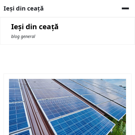
Skip
Ieși din ceață
to
content
Ieși din ceață
blog general