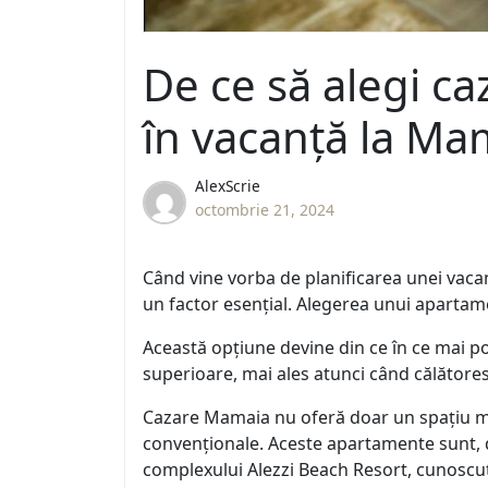
De ce să alegi c
în vacanță la Ma
AlexScrie
octombrie 21, 2024
Când vine vorba de planificarea unei vacan
un factor esențial. Alegerea unui apartame
Această opțiune devine din ce în ce mai pop
superioare, mai ales atunci când călătores
Cazare Mamaia nu oferă doar un spațiu mai 
convenționale. Aceste apartamente sunt, de 
complexului Alezzi Beach Resort, cunoscut