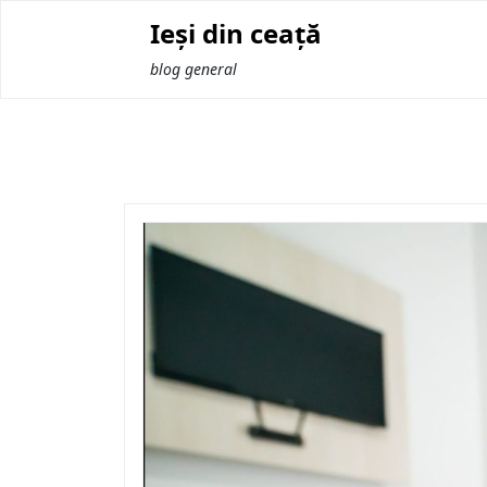
Skip
Ieși din ceață
to
content
blog general