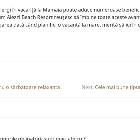
rgi în vacanță la Mamaia poate aduce numeroase beneficii, 
ecum Alezzi Beach Resort reușesc să îmbine toate aceste avant
oarea dată când planifici o vacanță la mare, merită să iei în
tru o sărbătoare relaxantă
Next:
Cele mai bune tipur
purile obligatorii sunt marcate cu
*