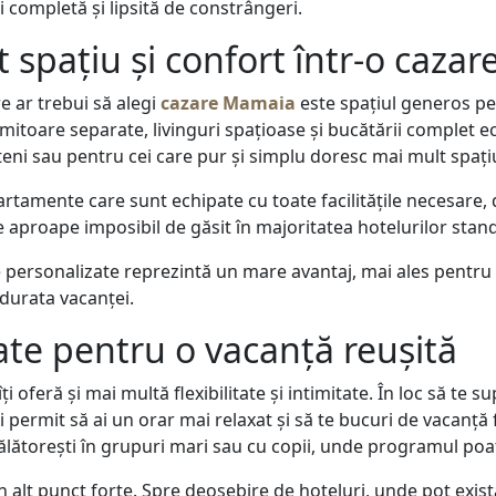
 completă și lipsită de constrângeri.
 spațiu și confort într-o caza
e ar trebui să alegi
cazare Mamaia
este spațiul generos pe
itoare separate, livinguri spațioase și bucătării complet e
eteni sau pentru cei care pur și simplu doresc mai mult spați
tamente care sunt echipate cu toate facilitățile necesare, 
e aproape imposibil de găsit în majoritatea hotelurilor stan
e personalizate reprezintă un mare avantaj, mai ales pentru f
 durata vacanței.
itate pentru o vacanță reușită
i oferă și mai multă flexibilitate și intimitate. În loc să te 
i permit să ai un orar mai relaxat și să te bucuri de vacanță 
lătorești în grupuri mari sau cu copii, unde programul poate
 alt punct forte. Spre deosebire de hoteluri, unde pot exist