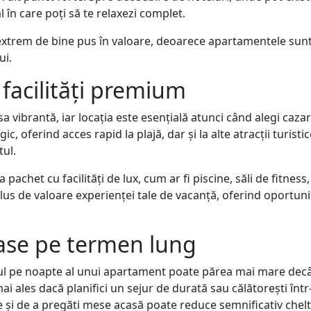
 în care poți să te relaxezi complet.
extrem de bine pus în valoare, deoarece apartamentele sunt do
ui.
i facilități premium
vibrantă, iar locația este esențială atunci când alegi caz
, oferind acces rapid la plajă, dar și la alte atracții turistic
tul.
 pachet cu facilități de lux, cum ar fi piscine, săli de fitness
lus de valoare experienței tale de vacanță, oferind oportuni
ase pe termen lung
ul pe noapte al unui apartament poate părea mai mare decât 
ai ales dacă planifici un sejur de durată sau călătorești înt
 și de a pregăti mese acasă poate reduce semnificativ cheltui