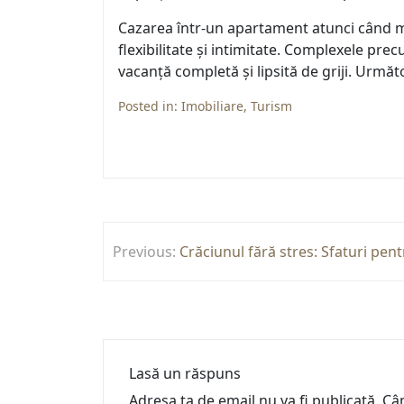
Cazarea într-un apartament atunci când me
flexibilitate și intimitate. Complexele pr
vacanță completă și lipsită de griji. Următ
Posted in:
Imobiliare
,
Turism
Navigare
Previous:
Crăciunul fără stres: Sfaturi pen
în
articole
Lasă un răspuns
Adresa ta de email nu va fi publicată.
Câm