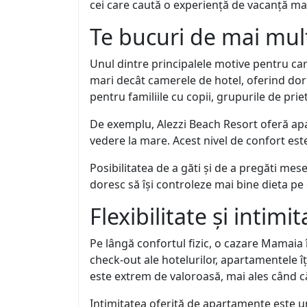
cei care caută o experiență de vacanță mai
Te bucuri de mai mult
Unul dintre principalele motive pentru car
mari decât camerele de hotel, oferind dorm
pentru familiile cu copii, grupurile de pri
De exemplu, Alezzi Beach Resort oferă apar
vedere la mare. Acest nivel de confort est
Posibilitatea de a găti și de a pregăti mes
doresc să își controleze mai bine dieta pe
Flexibilitate și intim
Pe lângă confortul fizic, o cazare Mamaia îț
check-out ale hotelurilor, apartamentele îț
este extrem de valoroasă, mai ales când că
Intimitatea oferită de apartamente este un