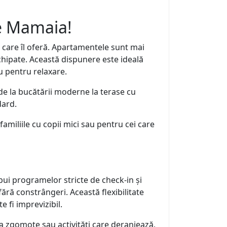
re Mamaia!
 care îl oferă. Apartamentele sunt mai
chipate. Această dispunere este ideală
u pentru relaxare.
de la bucătării moderne la terase cu
dard.
amiliile cu copii mici sau pentru cei care
supui programelor stricte de check-in și
fără constrângeri. Această flexibilitate
 fi imprevizibil.
a zgomote sau activități care deranjează,